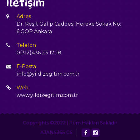
İletişim
Adres
Dr. Reşit Galip Caddesi Hereke Sokak No:
6 GOP Ankara
Telefon
0(312)436 23 17-18
E-Posta
info@yildizegitim.com.tr
Web
www.yildizegitim.com.tr
Copyrights ©2022 | Tüm Hakları Saklıdır
AJANS365 CS