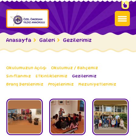
Anasayfa
Galeri
Gezilerimiz
Okulumuzun Açılışı
Okulumuz / Bahçemiz
Sınıflarımız
Etkinliklerimiz
Gezilerimiz
Branş Derslerimiz
Projelerimiz
Mezuniyetlerimiz