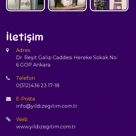
İletişim
Adres
Dr. Reşit Galip Caddesi Hereke Sokak No:
6 GOP Ankara
Telefon
0(312)436 23 17-18
E-Posta
info@yildizegitim.com.tr
Web
www.yildizegitim.com.tr